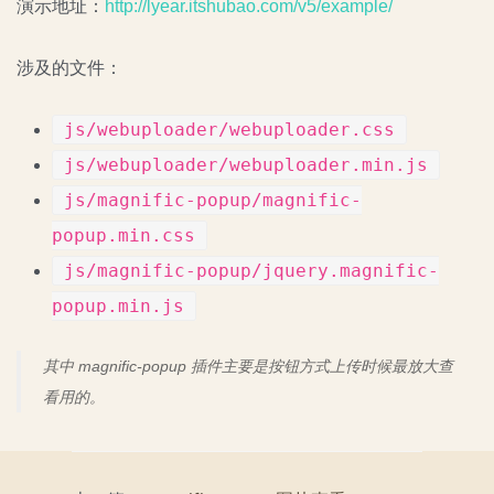
演示地址：
http://lyear.itshubao.com/v5/example/
涉及的文件：
js/webuploader/webuploader.css
js/webuploader/webuploader.min.js
js/magnific-popup/magnific-
popup.min.css
js/magnific-popup/jquery.magnific-
popup.min.js
其中 magnific-popup 插件主要是按钮方式上传时候最放大查
看用的。