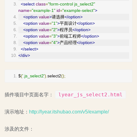
<select
class
=
"form-control js_select2"
name
=
"example-1"
id
=
"example-select"
>
<option
value
>
请选择
</option>
<option
value
=
"1"
>
平面设计
</option>
<option
value
=
"2"
>
程序员
</option>
<option
value
=
"3"
>
前端工程师
</option>
<option
value
=
"4"
>
产品经理
</option>
</select>
</div>
$
(
'.js_select2'
).
select2
();
lyear_js_select2.html
插件项目中页面名字：
演示地址：
http://lyear.itshubao.com/v5/example/
涉及的文件：