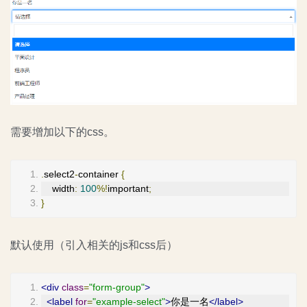
需要增加以下的css。
.
select2
-
container 
{
    width
:
100
%!
important
;
}
默认使用（引入相关的js和css后）
<div
class
=
"form-group"
>
<label
for
=
"example-select"
>
你是一名
</label>