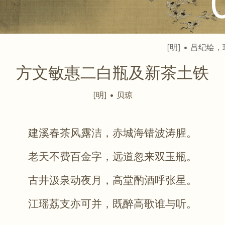
[明] • 吕纪
方文敏惠二白瓶及新茶土铁
[明] • 贝琼
建溪春茶风露洁，赤城海错波涛腥。
老天不费百金字，远道忽来双玉瓶。
古井汲泉动夜月，高堂酌酒呼张星。
江瑶荔支亦可并，既醉高歌谁与听。