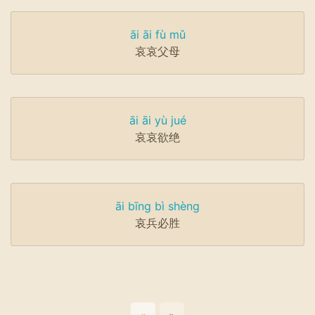
āi āi fù mǔ
哀哀父母
āi āi yù jué
哀哀欲绝
āi bīng bì shèng
哀兵必胜