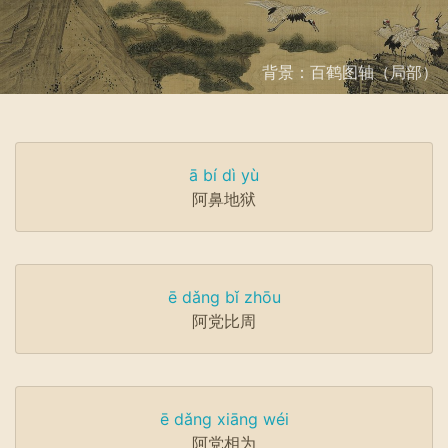
背景：百鹤图轴（局部）
ā bí dì yù
阿鼻地狱
ē dǎng bǐ zhōu
阿党比周
ē dǎng xiāng wéi
阿党相为