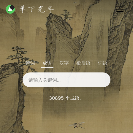
诗词
成语
汉字
歇后语
词语
30895 个成语。