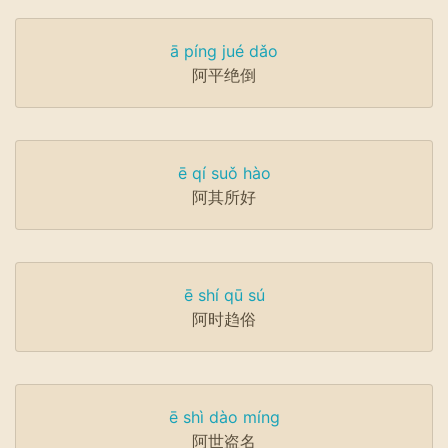
ā píng jué dǎo
阿平绝倒
ē qí suǒ hào
阿其所好
ē shí qū sú
阿时趋俗
ē shì dào míng
阿世盗名