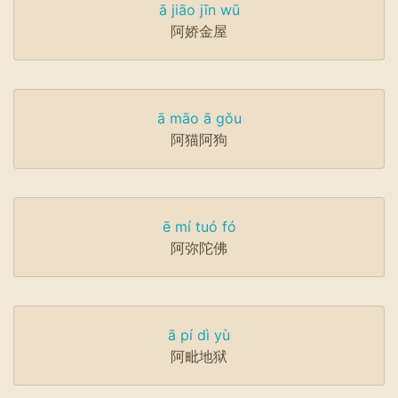
ā jiāo jīn wū
阿娇金屋
ā māo ā gǒu
阿猫阿狗
ē mí tuó fó
阿弥陀佛
ā pí dì yù
阿毗地狱