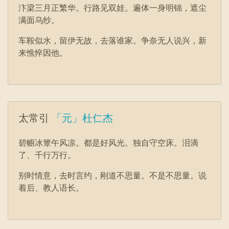
汴梁三月正繁华。行路见双娃。遍体一身明锦，遮尘
满面乌纱。
车鞍似水，留伊无故，去落谁家。争奈无人说兴，新
来憔悴因他。
太常引
「元」杜仁杰
碧幮冰簟午风凉。都是好风光。独自守空床。泪滴
了、千行万行。
别时情意，去时言约，刚道不思量。不是不思量。说
着后、教人语长。