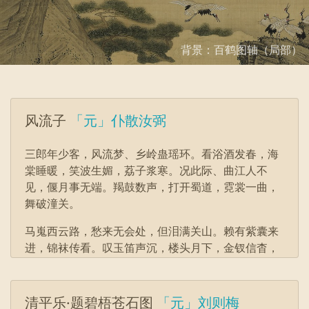
背景：百鹤图轴（局部）
风流子
「元」仆散汝弼
三郎年少客，风流梦、乡岭蛊瑶环。看浴酒发春，海
棠睡暖，笑波生媚，荔子浆寒。况此际、曲江人不
见，偃月事无端。羯鼓数声，打开蜀道，霓裳一曲，
舞破潼关。
马嵬西云路，愁来无会处，但泪满关山。赖有紫囊来
进，锦袜传看。叹玉笛声沉，楼头月下，金钗信杳，
天上人间。几度秋风渭水，落叶长安。
清平乐·题碧梧苍石图
「元」刘则梅