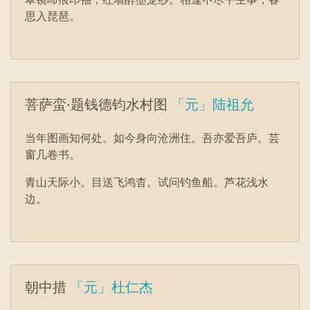
思入琵琶。
菩萨蛮·题钱德钧水村图
「元」陆祖允
当年图画知何处。如今身向沧洲住。吾亦爱吾庐。芸
窗几卷书。
青山天际小。目送飞鸿杳。试问钓鱼船。芦花浅水
边。
朝中措
「元」杜仁杰