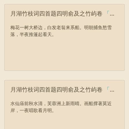
月湖竹枝词四首题四明俞及之竹屿卷
「元」乃贤
梅花一树大桥边，白发老翁来系船。明朝捕鱼愁雪
落，半夜推篷起看天。
月湖竹枝词四首题四明俞及之竹屿卷
「元」乃贤
水仙庙前秋水清，芙蓉洲上新雨晴。画船撑著莫近
岸，一夜唱歌看月明。