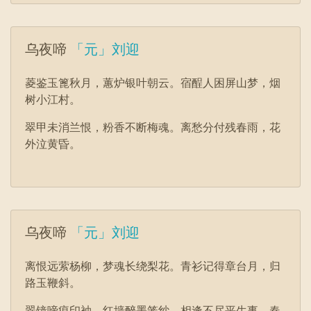
乌夜啼
「元」刘迎
菱鉴玉篦秋月，蕙炉银叶朝云。宿酲人困屏山梦，烟
树小江村。
翠甲未消兰恨，粉香不断梅魂。离愁分付残春雨，花
外泣黄昏。
乌夜啼
「元」刘迎
离恨远萦杨柳，梦魂长绕梨花。青衫记得章台月，归
路玉鞭斜。
翠镜啼痕印袖，红墙醉墨笼纱。相逢不尽平生事，春