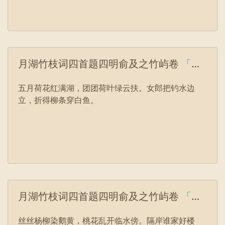
月湖竹枝词四首题四明俞及之竹屿卷
「元」乃贤
五月荷花红满湖，团团荷叶绿云扶。女郎把钓水边
立，折得柳条穿白鱼。
月湖竹枝词四首题四明俞及之竹屿卷
「元」乃贤
丝丝杨柳染鹅黄，桃花乱开临水傍。隔岸谁家好楼