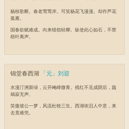
杨枝歌断。春老莺莺岸。可笑杨花飞漫漫。却作芦花
孤雁。
国春欲赋难成。向来错怨轻卿。纵使此心如石，不禁
梧叶离声。
锦堂春西湖
「元」刘迎
水漫汀洲新绿，云开崦嶂微青。残红不见成阴后，鶗
鴂寂无声。
笑傲坡公一梦，风流杜牧三生。西湖依旧人中意，来
去竟难凭。