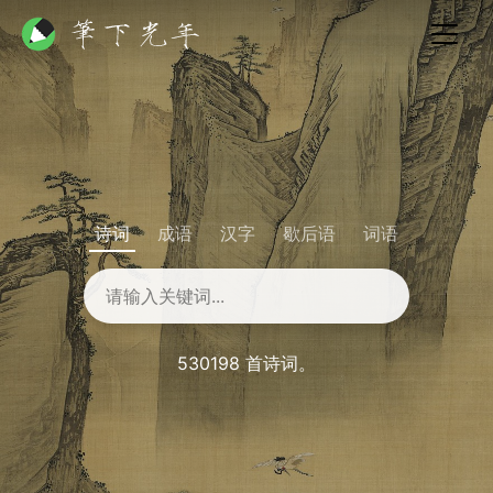
诗词
成语
汉字
歇后语
词语
530198 首诗词。