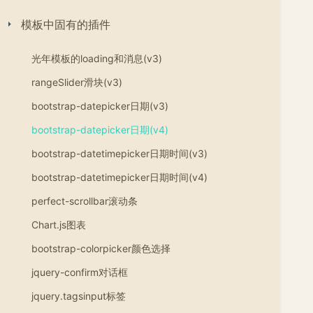
模板中固有的插件
光年模板的loading和消息(v3)
rangeSlider滑块(v3)
bootstrap-datepicker日期(v3)
bootstrap-datepicker日期(v4)
bootstrap-datetimepicker日期时间(v3)
bootstrap-datetimepicker日期时间(v4)
perfect-scrollbar滚动条
Chart.js图表
bootstrap-colorpicker颜色选择
jquery-confirm对话框
jquery.tagsinput标签