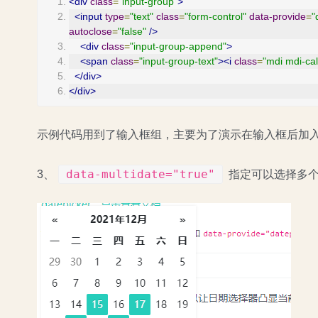
<div
class
=
"input-group"
>
<input
type
=
"text"
class
=
"form-control"
data-provide
=
"
autoclose
=
"false"
/>
<div
class
=
"input-group-append"
>
<span
class
=
"input-group-text"
><i
class
=
"mdi mdi-ca
</div>
</div>
示例代码用到了输入框组，主要为了演示在输入框后加
data-multidate="true"
3、
指定可以选择多