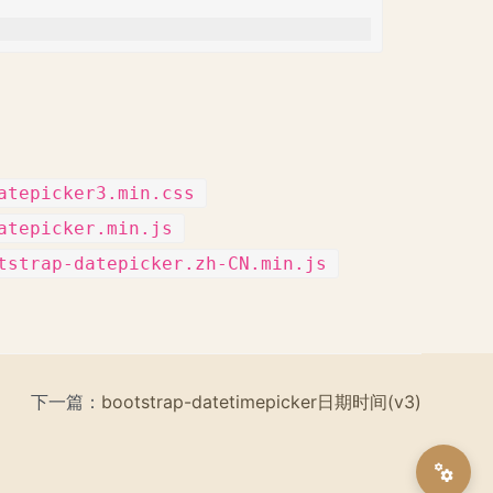
atepicker3.min.css
atepicker.min.js
tstrap-datepicker.zh-CN.min.js
下一篇：
bootstrap-datetimepicker日期时间(v3)