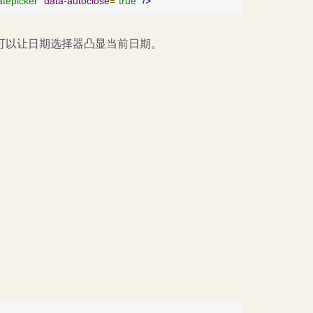
atepicker"
data-autoclose
=
"true"
/>
可以让日期选择器凸显当前日期。