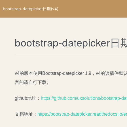
bootstrap-datepicker日期(v4)
bootstrap-datepicker日
v4的版本使用Bootstrap-datepicker 1.9，
言的请自行下载。
github地址：
https://github.com/uxsolutions/bootstrap-da
文档地址：
https://bootstrap-datepicker.readthedocs.io/en