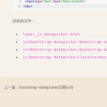
<input
type
=
"text"
class
=
"form-control"
>
</div>
涉及的文件：
lyear_js_datepicker.html
js/bootstrap-datepicker/bootstrap-d
js/bootstrap-datepicker/bootstrap-d
js/bootstrap-datepicker/locales/boo
上一篇：
bootstrap-datepicker日期(v3)