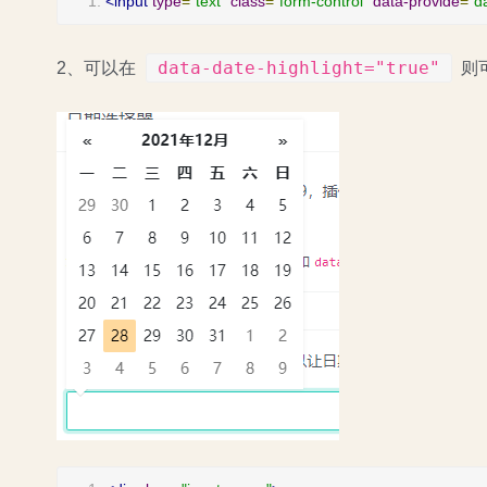
<input
type
=
"text"
class
=
"form-control"
data-provide
=
"d
data-date-highlight="true"
2、可以在
则