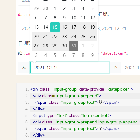
<div
class
=
"input-group"
data-provide
=
"datepicker"
>
<div
class
=
"input-group-prepend"
>
<span
class
=
"input-group-text"
>
从
</span>
</div>
<input
type
=
"text"
class
=
"form-control"
>
<div
class
=
"input-group-prepend input-group-append"
<span
class
=
"input-group-text"
>
至
</span>
</div>