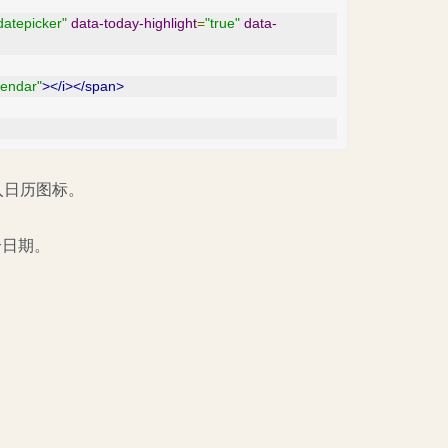
datepicker"
data-today-highlight
=
"true"
data-
lendar"
></i></span>
入日历图标。
个日期。