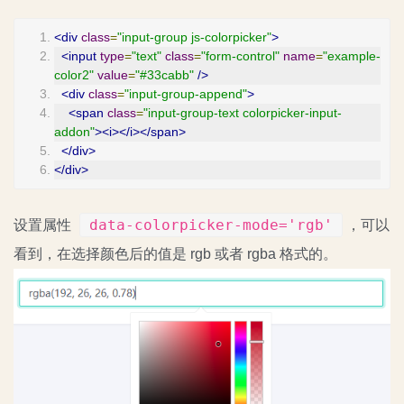
<div
class
=
"input-group js-colorpicker"
>
<input
type
=
"text"
class
=
"form-control"
name
=
"example-
color2"
value
=
"#33cabb"
/>
<div
class
=
"input-group-append"
>
<span
class
=
"input-group-text colorpicker-input-
addon"
><i></i></span>
</div>
</div>
data-colorpicker-mode='rgb'
设置属性
，可以
看到，在选择颜色后的值是 rgb 或者 rgba 格式的。