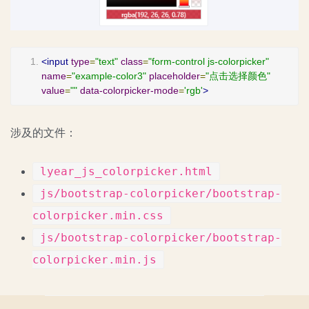
<input
type
=
"text"
class
=
"form-control js-colorpicker"
name
=
"example-color3"
placeholder
=
"点击选择颜色"
value
=
""
data-colorpicker-mode
=
'rgb'
>
涉及的文件：
lyear_js_colorpicker.html
js/bootstrap-colorpicker/bootstrap-
colorpicker.min.css
js/bootstrap-colorpicker/bootstrap-
colorpicker.min.js