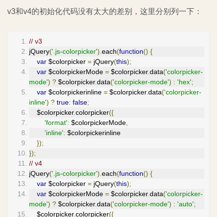
v3和v4的初始化代码没有太大的差别，这里分别列一下：
// v3
jQuery
(
'.js-colorpicker'
).
each
(
function
()
{
var
 $colorpicker 
=
 jQuery
(
this
);
var
 $colorpickerMode 
=
 $colorpicker
.
data
(
'colorpicker-
mode'
)
?
 $colorpicker
.
data
(
'colorpicker-mode'
)
:
'hex'
;
var
 $colorpickerinline 
=
 $colorpicker
.
data
(
'colorpicker-
inline'
)
?
true
:
false
;
    $colorpicker
.
colorpicker
({
'format'
:
 $colorpickerMode
,
'inline'
:
 $colorpickerinline
});
});
// v4
jQuery
(
'.js-colorpicker'
).
each
(
function
()
{
var
 $colorpicker 
=
 jQuery
(
this
);
var
 $colorpickerMode 
=
 $colorpicker
.
data
(
'colorpicker-
mode'
)
?
 $colorpicker
.
data
(
'colorpicker-mode'
)
:
'auto'
;
    $colorpicker
.
colorpicker
({