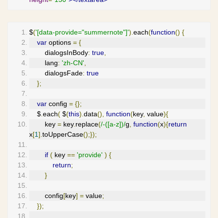
$
(
'[data-provide="summernote"]'
).
each
(
function
()
{
var
 options 
=
{
        dialogsInBody
:
true
,
        lang
:
'zh-CN'
,
        dialogsFade
:
true
};
var
 config 
=
{};
    $
.
each
(
 $
(
this
).
data
(),
function
(
key
,
 value
){
        key 
=
 key
.
replace
(
/-([a-z])/
g
,
function
(
x
){
return
x
[
1
].
toUpperCase
();});
if
(
 key 
==
'provide'
)
{
return
;
}
        config
[
key
]
=
 value
;
});