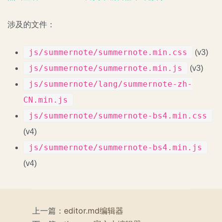
涉及的文件：
js/summernote/summernote.min.css
(v3)
js/summernote/summernote.min.js
(v3)
js/summernote/lang/summernote-zh-
CN.min.js
js/summernote/summernote-bs4.min.css
(v4)
js/summernote/summernote-bs4.min.js
(v4)
上一篇：
editor.md编辑器