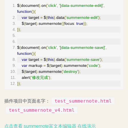
$
(
document
).
on
(
'click'
,
'[data-summernote-edit]'
,
function
(){
var
 target 
=
 $
(
this
).
data
(
'summernote-edit'
);
    $
(
target
).
summernote
({
focus
:
true
});
});
$
(
document
).
on
(
'click'
,
'[data-summernote-save]'
,
function
(){
var
 target 
=
 $
(
this
).
data
(
'summernote-save'
);
var
 markup 
=
 $
(
target
).
summernote
(
'code'
);
    $
(
target
).
summernote
(
'destroy'
);
    alert
(
'修改完成'
);
});
test_summernote.html
插件项目中页面名字：
test_summernote_v4.html
点击查看 summernote富文本编辑器 在线演示