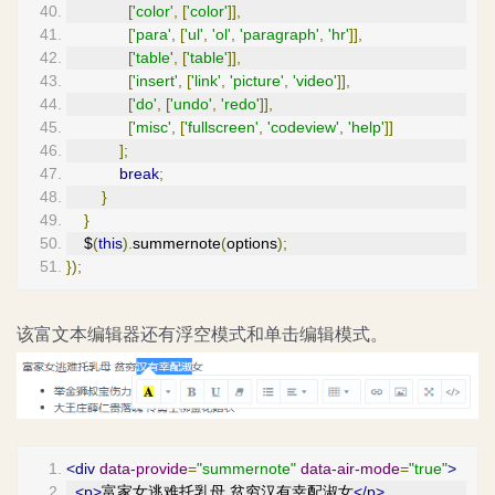
[
'color'
,
[
'color'
]],
[
'para'
,
[
'ul'
,
'ol'
,
'paragraph'
,
'hr'
]],
[
'table'
,
[
'table'
]],
[
'insert'
,
[
'link'
,
'picture'
,
'video'
]],
[
'do'
,
[
'undo'
,
'redo'
]],
[
'misc'
,
[
'fullscreen'
,
'codeview'
,
'help'
]]
];
break
;
}
}
    $
(
this
).
summernote
(
options
);
});
该富文本编辑器还有浮空模式和单击编辑模式。
<div
data-provide
=
"summernote"
data-air-mode
=
"true"
>
<p>
富家女逃难托乳母 贫穷汉有幸配淑女
</p>