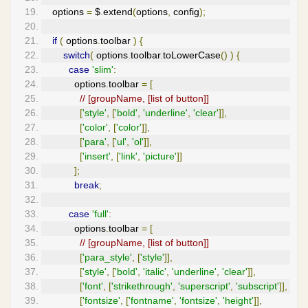
    options 
=
 $
.
extend
(
options
,
 config
);
if
(
 options
.
toolbar 
)
{
switch
(
 options
.
toolbar
.
toLowerCase
()
)
{
case
'slim'
:
            options
.
toolbar 
=
[
// [groupName, [list of button]]
[
'style'
,
[
'bold'
,
'underline'
,
'clear'
]],
[
'color'
,
[
'color'
]],
[
'para'
,
[
'ul'
,
'ol'
]],
[
'insert'
,
[
'link'
,
'picture'
]]
];
break
;
case
'full'
:
            options
.
toolbar 
=
[
// [groupName, [list of button]]
[
'para_style'
,
[
'style'
]],
[
'style'
,
[
'bold'
,
'italic'
,
'underline'
,
'clear'
]],
[
'font'
,
[
'strikethrough'
,
'superscript'
,
'subscript'
]],
[
'fontsize'
,
[
'fontname'
,
'fontsize'
,
'height'
]],