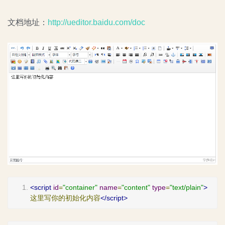
文档地址：
http://ueditor.baidu.com/doc
<script
id
=
"container"
name
=
"content"
type
=
"text/plain"
>
这里写你的初始化内容
</script>