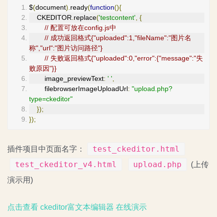
$
(
document
).
ready
(
function
(){
    CKEDITOR
.
replace
(
'testcontent'
,
{
// 配置可放在config.js中
// 成功返回格式{"uploaded":1,"fileName":"图片名
称","url":"图片访问路径"}
// 失败返回格式{"uploaded":0,"error":{"message":"失
败原因"}}
        image_previewText
:
' '
,
        filebrowserImageUploadUrl
:
"upload.php?
type=ckeditor"
});
});
test_ckeditor.html
插件项目中页面名字：
test_ckeditor_v4.html
upload.php
(上传
演示用)
点击查看 ckeditor富文本编辑器 在线演示