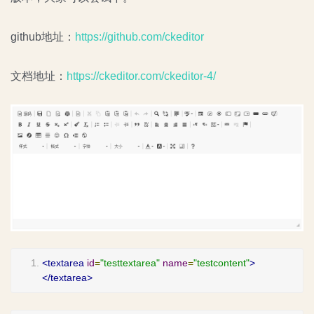
github地址：
https://github.com/ckeditor
文档地址：
https://ckeditor.com/ckeditor-4/
<textarea
id
=
"testtextarea"
name
=
"testcontent"
>
</textarea>