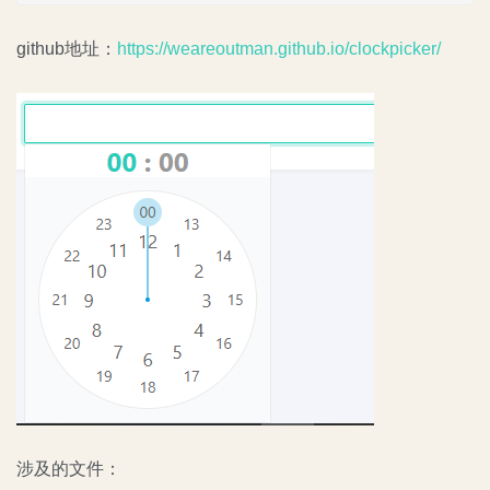
github地址：
https://weareoutman.github.io/clockpicker/
涉及的文件：