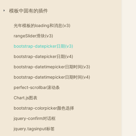
模板中固有的插件
光年模板的loading和消息(v3)
rangeSlider滑块(v3)
bootstrap-datepicker日期(v3)
bootstrap-datepicker日期(v4)
bootstrap-datetimepicker日期时间(v3)
bootstrap-datetimepicker日期时间(v4)
perfect-scrollbar滚动条
Chart.js图表
bootstrap-colorpicker颜色选择
jquery-confirm对话框
jquery.tagsinput标签