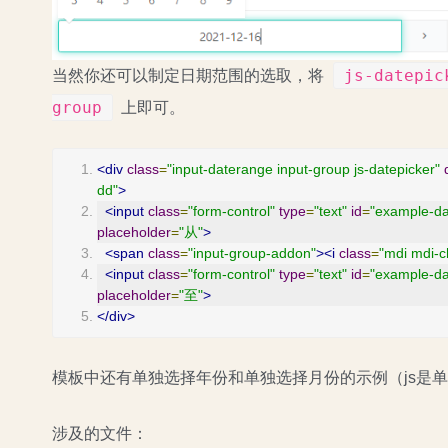
js-datepic
当然你还可以制定日期范围的选取，将
group
上即可。
<div
class
=
"input-daterange input-group js-datepicker"
dd"
>
<input
class
=
"form-control"
type
=
"text"
id
=
"example-d
placeholder
=
"从"
>
<span
class
=
"input-group-addon"
><i
class
=
"mdi mdi-c
<input
class
=
"form-control"
type
=
"text"
id
=
"example-d
placeholder
=
"至"
>
</div>
模板中还有单独选择年份和单独选择月份的示例（js是
涉及的文件：