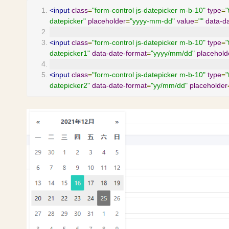
<input
class
=
"form-control js-datepicker m-b-10"
type
=
"
datepicker"
placeholder
=
"yyyy-mm-dd"
value
=
""
data-d
<input
class
=
"form-control js-datepicker m-b-10"
type
=
"
datepicker1"
data-date-format
=
"yyyy/mm/dd"
placehold
<input
class
=
"form-control js-datepicker m-b-10"
type
=
"
datepicker2"
data-date-format
=
"yy/mm/dd"
placeholder