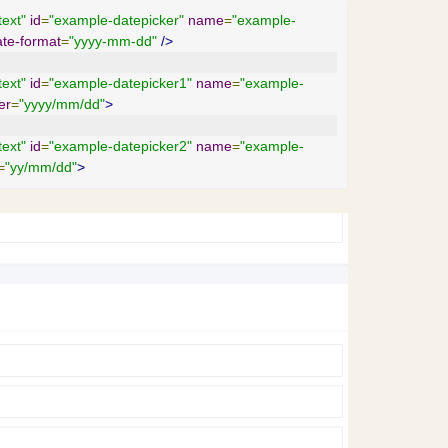
text"
id
=
"example-datepicker"
name
=
"example-
ate-format
=
"yyyy-mm-dd"
/>
text"
id
=
"example-datepicker1"
name
=
"example-
er
=
"yyyy/mm/dd"
>
text"
id
=
"example-datepicker2"
name
=
"example-
=
"yy/mm/dd"
>