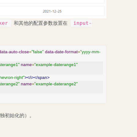
ker
input-
和其他的配置参数放置在
data-auto-close
=
"false"
data-date-format
=
"yyyy-mm-
aterange1"
name
=
"example-daterange1"
hevron-right"
></i></span>
aterange2"
name
=
"example-daterange2"
单独初始化的）。